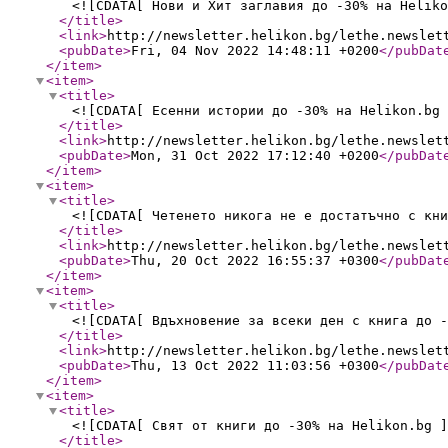
<![CDATA[ Нови и Хит заглавия до -30% на Heliko
</title
>
<link
>
http://newsletter.helikon.bg/lethe.newslet
<pubDate
>
Fri, 04 Nov 2022 14:48:11 +0200
</pubDat
</item
>
<item
>
<title
>
<![CDATA[ Есенни истории до -30% на Helikon.bg 
</title
>
<link
>
http://newsletter.helikon.bg/lethe.newslet
<pubDate
>
Mon, 31 Oct 2022 17:12:40 +0200
</pubDat
</item
>
<item
>
<title
>
<![CDATA[ Четенето никога не е достатъчно с кни
</title
>
<link
>
http://newsletter.helikon.bg/lethe.newslet
<pubDate
>
Thu, 20 Oct 2022 16:55:37 +0300
</pubDat
</item
>
<item
>
<title
>
<![CDATA[ Вдъхновение за всеки ден с книга до -
</title
>
<link
>
http://newsletter.helikon.bg/lethe.newslet
<pubDate
>
Thu, 13 Oct 2022 11:03:56 +0300
</pubDat
</item
>
<item
>
<title
>
<![CDATA[ Свят от книги до -30% на Helikon.bg ]
</title
>