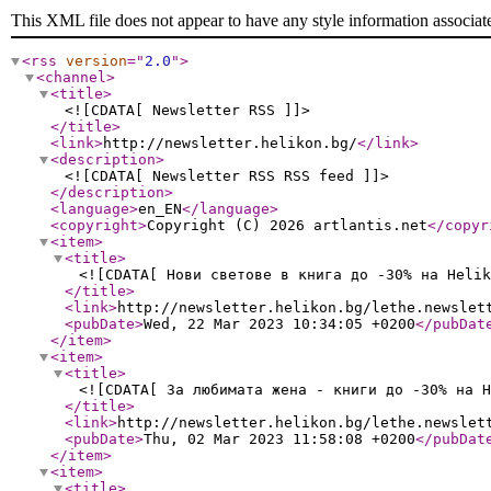
This XML file does not appear to have any style information associat
<rss
version
="
2.0
"
>
<channel
>
<title
>
<![CDATA[ Newsletter RSS ]]>
</title
>
<link
>
http://newsletter.helikon.bg/
</link
>
<description
>
<![CDATA[ Newsletter RSS RSS feed ]]>
</description
>
<language
>
en_EN
</language
>
<copyright
>
Copyright (C) 2026 artlantis.net
</copyr
<item
>
<title
>
<![CDATA[ Нови светове в книга до -30% на Helik
</title
>
<link
>
http://newsletter.helikon.bg/lethe.newslet
<pubDate
>
Wed, 22 Mar 2023 10:34:05 +0200
</pubDat
</item
>
<item
>
<title
>
<![CDATA[ За любимата жена - книги до -30% на H
</title
>
<link
>
http://newsletter.helikon.bg/lethe.newslet
<pubDate
>
Thu, 02 Mar 2023 11:58:08 +0200
</pubDat
</item
>
<item
>
<title
>