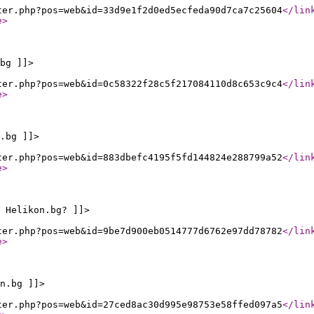
ter.php?pos=web&id=33d9e1f2d0ed5ecfeda90d7ca7c25604
</lin
e
>
bg ]]>
ter.php?pos=web&id=0c58322f28c5f217084110d8c653c9c4
</lin
e
>
.bg ]]>
ter.php?pos=web&id=883dbefc4195f5fd144824e288799a52
</lin
e
>
 Helikon.bg? ]]>
ter.php?pos=web&id=9be7d900eb0514777d6762e97dd78782
</lin
e
>
n.bg ]]>
ter.php?pos=web&id=27ced8ac30d995e98753e58ffed097a5
</lin