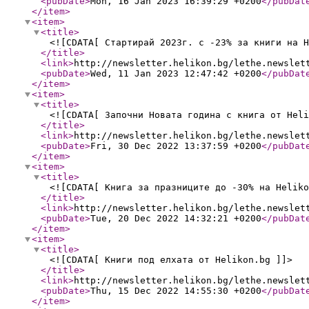
<pubDate
>
Mon, 16 Jan 2023 16:39:29 +0200
</pubDat
</item
>
<item
>
<title
>
<![CDATA[ Стартирай 2023г. с -23% за книги на H
</title
>
<link
>
http://newsletter.helikon.bg/lethe.newslet
<pubDate
>
Wed, 11 Jan 2023 12:47:42 +0200
</pubDat
</item
>
<item
>
<title
>
<![CDATA[ Започни Новата година с книга от Heli
</title
>
<link
>
http://newsletter.helikon.bg/lethe.newslet
<pubDate
>
Fri, 30 Dec 2022 13:37:59 +0200
</pubDat
</item
>
<item
>
<title
>
<![CDATA[ Книга за празниците до -30% на Heliko
</title
>
<link
>
http://newsletter.helikon.bg/lethe.newslet
<pubDate
>
Tue, 20 Dec 2022 14:32:21 +0200
</pubDat
</item
>
<item
>
<title
>
<![CDATA[ Книги под елхата от Helikon.bg ]]>
</title
>
<link
>
http://newsletter.helikon.bg/lethe.newslet
<pubDate
>
Thu, 15 Dec 2022 14:55:30 +0200
</pubDat
</item
>