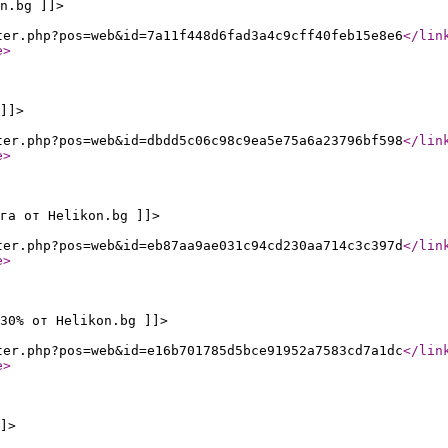
n.bg ]]>
ter.php?pos=web&id=7a11f448d6fad3a4c9cff40feb15e8e6
</lin
e
>
]]>
ter.php?pos=web&id=dbdd5c06c98c9ea5e75a6a23796bf598
</lin
e
>
га от Helikon.bg ]]>
ter.php?pos=web&id=eb87aa9ae031c94cd230aa714c3c397d
</lin
e
>
30% от Helikon.bg ]]>
ter.php?pos=web&id=e16b701785d5bce91952a7583cd7a1dc
</lin
e
>
]>