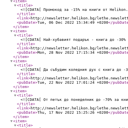
<item
>
<title
>
<![CDATA[ Промокод за -15% на книги от Helikon.
</title
>
<link
>
http://newsletter.helikon.bg/lethe.newslet
<pubDate
>
Tue, 06 Dec 2022 15:34:49 +0200
</pubDat
</item
>
<item
>
<title
>
<![CDATA[ Най-хубавият подарък - книга до -30% 
</title
>
<link
>
http://newsletter.helikon.bg/lethe.newslet
<pubDate
>
Mon, 28 Nov 2022 17:15:34 +0200
</pubDat
</item
>
<item
>
<title
>
<![CDATA[ Да събудим коледния дух с книга до -3
</title
>
<link
>
http://newsletter.helikon.bg/lethe.newslet
<pubDate
>
Tue, 22 Nov 2022 17:01:24 +0200
</pubDat
</item
>
<item
>
<title
>
<![CDATA[ От петък до понеделник до -70% за кни
</title
>
<link
>
http://newsletter.helikon.bg/lethe.newslet
<pubDate
>
Thu, 17 Nov 2022 15:25:26 +0200
</pubDat
</item
>
<item
>
<title
>