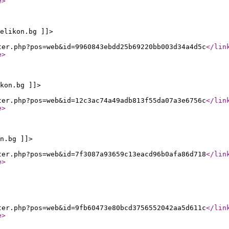
e
>
elikon.bg ]]>
ter.php?pos=web&id=9960843ebdd25b69220bb003d34a4d5c
</lin
e
>
kon.bg ]]>
ter.php?pos=web&id=12c3ac74a49adb813f55da07a3e6756c
</lin
e
>
n.bg ]]>
ter.php?pos=web&id=7f3087a93659c13eacd96b0afa86d718
</lin
e
>
ter.php?pos=web&id=9fb60473e80bcd3756552042aa5d611c
</lin
e
>