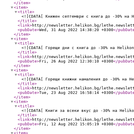
</item
>
<item
>
<title
>
<![CDATA[ Книжен септември с книга до -30% на H
</title
>
<link
>
http://newsletter.helikon.bg/lethe.newslet
<pubDate
>
Wed, 31 Aug 2022 14:38:20 +0300
</pubDat
</item
>
<item
>
<title
>
<![CDATA[ Горещи дни с книга до -30% на Helikon
</title
>
<link
>
http://newsletter.helikon.bg/lethe.newslet
<pubDate
>
Fri, 26 Aug 2022 12:30:10 +0300
</pubDat
</item
>
<item
>
<title
>
<![CDATA[ Горещи книжни намаления до -30% на He
</title
>
<link
>
http://newsletter.helikon.bg/lethe.newslet
<pubDate
>
Tue, 23 Aug 2022 16:58:14 +0300
</pubDat
</item
>
<item
>
<title
>
<![CDATA[ Книги за всеки вкус до -30% на Heliko
</title
>
<link
>
http://newsletter.helikon.bg/lethe.newslet
<pubDate
>
Fri, 12 Aug 2022 15:05:19 +0300
</pubDat
</item
>
<item
>