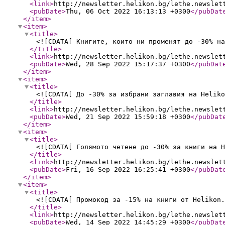
<link
>
http://newsletter.helikon.bg/lethe.newslet
<pubDate
>
Thu, 06 Oct 2022 16:13:13 +0300
</pubDat
</item
>
<item
>
<title
>
<![CDATA[ Книгите, които ни променят до -30% на
</title
>
<link
>
http://newsletter.helikon.bg/lethe.newslet
<pubDate
>
Wed, 28 Sep 2022 15:17:37 +0300
</pubDat
</item
>
<item
>
<title
>
<![CDATA[ До -30% за избрани заглавия на Heliko
</title
>
<link
>
http://newsletter.helikon.bg/lethe.newslet
<pubDate
>
Wed, 21 Sep 2022 15:59:18 +0300
</pubDat
</item
>
<item
>
<title
>
<![CDATA[ Голямото четене до -30% за книги на H
</title
>
<link
>
http://newsletter.helikon.bg/lethe.newslet
<pubDate
>
Fri, 16 Sep 2022 16:25:41 +0300
</pubDat
</item
>
<item
>
<title
>
<![CDATA[ Промокод за -15% на книги от Helikon.
</title
>
<link
>
http://newsletter.helikon.bg/lethe.newslet
<pubDate
>
Wed, 14 Sep 2022 14:45:29 +0300
</pubDat