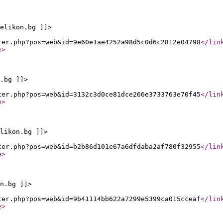
elikon.bg ]]>
ter.php?pos=web&id=9e60e1ae4252a98d5c0d6c2812e04798
</lin
e
>
.bg ]]>
ter.php?pos=web&id=3132c3d0ce81dce266e3733763e70f45
</lin
e
>
likon.bg ]]>
ter.php?pos=web&id=b2b86d101e67a6dfdaba2af780f32955
</lin
e
>
n.bg ]]>
ter.php?pos=web&id=9b41114bb622a7299e5399ca015cceaf
</lin
e
>