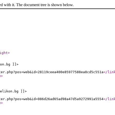
ed with it. The document tree is shown below.
ight
>
on.bg ]]>
ter.php?pos=web&id=28119ceea400e85977588ea8cd5c551a
</lin
e
>
elikon.bg ]]>
ter.php?pos=web&id=086d26ad65ad98a47d5a9272991a5554
</lin
e
>