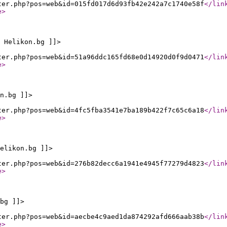
ter.php?pos=web&id=015fd017d6d93fb42e242a7c1740e58f
</lin
e
>
 Helikon.bg ]]>
ter.php?pos=web&id=51a96ddc165fd68e0d14920d0f9d0471
</lin
e
>
n.bg ]]>
ter.php?pos=web&id=4fc5fba3541e7ba189b422f7c65c6a18
</lin
e
>
elikon.bg ]]>
ter.php?pos=web&id=276b82decc6a1941e4945f77279d4823
</lin
e
>
bg ]]>
ter.php?pos=web&id=aecbe4c9aed1da874292afd666aab38b
</lin
e
>