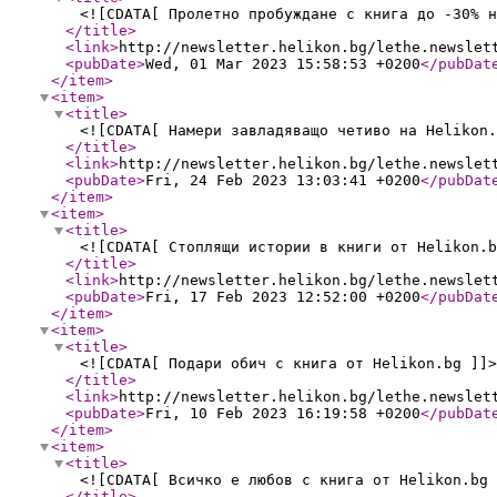
<![CDATA[ Пролетно пробуждане с книга до -30% н
</title
>
<link
>
http://newsletter.helikon.bg/lethe.newslet
<pubDate
>
Wed, 01 Mar 2023 15:58:53 +0200
</pubDat
</item
>
<item
>
<title
>
<![CDATA[ Намери завладяващо четиво на Helikon.
</title
>
<link
>
http://newsletter.helikon.bg/lethe.newslet
<pubDate
>
Fri, 24 Feb 2023 13:03:41 +0200
</pubDat
</item
>
<item
>
<title
>
<![CDATA[ Стоплящи истории в книги от Helikon.b
</title
>
<link
>
http://newsletter.helikon.bg/lethe.newslet
<pubDate
>
Fri, 17 Feb 2023 12:52:00 +0200
</pubDat
</item
>
<item
>
<title
>
<![CDATA[ Подари обич с книга от Helikon.bg ]]>
</title
>
<link
>
http://newsletter.helikon.bg/lethe.newslet
<pubDate
>
Fri, 10 Feb 2023 16:19:58 +0200
</pubDat
</item
>
<item
>
<title
>
<![CDATA[ Всичко е любов с книга от Helikon.bg 
</title
>