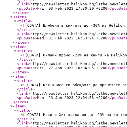
<link
>
http://newsletter.helikon.bg/lethe.newslet
<pubDate
>
Fri, 03 Feb 2023 17:30:20 +0200
</pubDat
</item
>
<item
>
<title
>
<![CDATA[ Влюбени в книгите до -30% на Helikon.
</title
>
<link
>
http://newsletter.helikon.bg/lethe.newslet
<pubDate
>
Wed, 01 Feb 2023 16:53:24 +0200
</pubDat
</item
>
<item
>
<title
>
<![CDATA[ Онлайн промо -23% на книги на Helikon
</title
>
<link
>
http://newsletter.helikon.bg/lethe.newslet
<pubDate
>
Fri, 27 Jan 2023 10:34:05 +0200
</pubDat
</item
>
<item
>
<title
>
<![CDATA[ Коя книга си обещахте да прочетете от
</title
>
<link
>
http://newsletter.helikon.bg/lethe.newslet
<pubDate
>
Mon, 23 Jan 2023 12:04:58 +0200
</pubDat
</item
>
<item
>
<title
>
<![CDATA[ Нови и Хит заглавия до -23% на Heliko
</title
>
<link
>
http://newsletter.helikon.bg/lethe.newslet