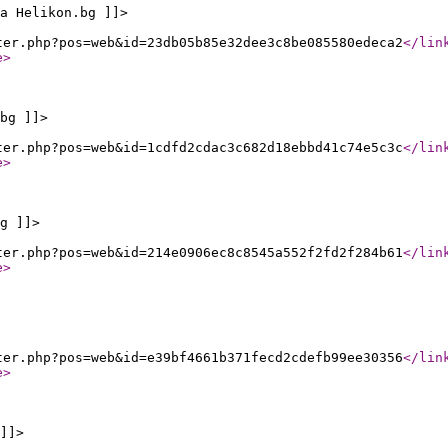
а Helikon.bg ]]>
ter.php?pos=web&id=23db05b85e32dee3c8be085580edeca2
</lin
e
>
bg ]]>
ter.php?pos=web&id=1cdfd2cdac3c682d18ebbd41c74e5c3c
</lin
e
>
g ]]>
ter.php?pos=web&id=214e0906ec8c8545a552f2fd2f284b61
</lin
e
>
ter.php?pos=web&id=e39bf4661b371fecd2cdefb99ee30356
</lin
e
>
]]>