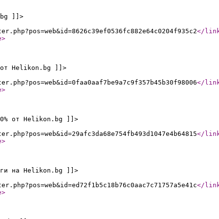
bg ]]>
ter.php?pos=web&id=8626c39ef0536fc882e64c0204f935c2
</lin
e
>
от Helikon.bg ]]>
ter.php?pos=web&id=0faa0aaf7be9a7c9f357b45b30f98006
</lin
e
>
0% от Helikon.bg ]]>
ter.php?pos=web&id=29afc3da68e754fb493d1047e4b64815
</lin
e
>
ги на Helikon.bg ]]>
ter.php?pos=web&id=ed72f1b5c18b76c0aac7c71757a5e41c
</lin
e
>