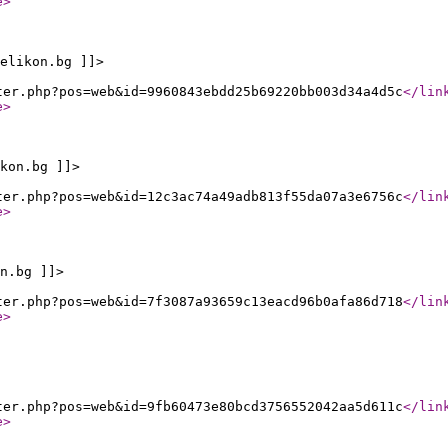
e
>
elikon.bg ]]>
ter.php?pos=web&id=9960843ebdd25b69220bb003d34a4d5c
</lin
e
>
kon.bg ]]>
ter.php?pos=web&id=12c3ac74a49adb813f55da07a3e6756c
</lin
e
>
n.bg ]]>
ter.php?pos=web&id=7f3087a93659c13eacd96b0afa86d718
</lin
e
>
ter.php?pos=web&id=9fb60473e80bcd3756552042aa5d611c
</lin
e
>