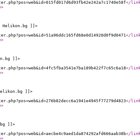
ter.php?pos=web&id=015fd017d6d93fb42e242a7c1740e58f
</lin
e
>
 Helikon.bg ]]>
ter.php?pos=web&id=51a96ddc165fd68e0d14920d0f9d0471
</lin
e
>
n.bg ]]>
ter.php?pos=web&id=4fc5fba3541e7ba189b422f7c65c6a18
</lin
e
>
elikon.bg ]]>
ter.php?pos=web&id=276b82decc6a1941e4945f77279d4823
</lin
e
>
bg ]]>
ter.php?pos=web&id=aecbe4c9aed1da874292afd666aab38b
</lin
e
>