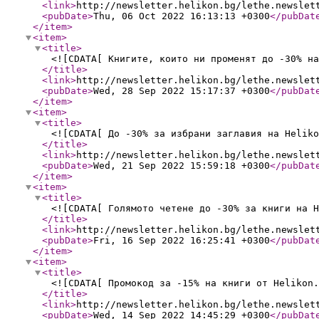
<link
>
http://newsletter.helikon.bg/lethe.newslet
<pubDate
>
Thu, 06 Oct 2022 16:13:13 +0300
</pubDat
</item
>
<item
>
<title
>
<![CDATA[ Книгите, които ни променят до -30% на
</title
>
<link
>
http://newsletter.helikon.bg/lethe.newslet
<pubDate
>
Wed, 28 Sep 2022 15:17:37 +0300
</pubDat
</item
>
<item
>
<title
>
<![CDATA[ До -30% за избрани заглавия на Heliko
</title
>
<link
>
http://newsletter.helikon.bg/lethe.newslet
<pubDate
>
Wed, 21 Sep 2022 15:59:18 +0300
</pubDat
</item
>
<item
>
<title
>
<![CDATA[ Голямото четене до -30% за книги на H
</title
>
<link
>
http://newsletter.helikon.bg/lethe.newslet
<pubDate
>
Fri, 16 Sep 2022 16:25:41 +0300
</pubDat
</item
>
<item
>
<title
>
<![CDATA[ Промокод за -15% на книги от Helikon.
</title
>
<link
>
http://newsletter.helikon.bg/lethe.newslet
<pubDate
>
Wed, 14 Sep 2022 14:45:29 +0300
</pubDat