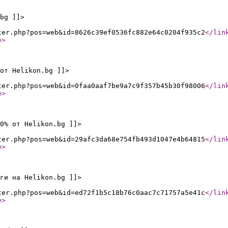
bg ]]>
ter.php?pos=web&id=8626c39ef0536fc882e64c0204f935c2
</lin
e
>
от Helikon.bg ]]>
ter.php?pos=web&id=0faa0aaf7be9a7c9f357b45b30f98006
</lin
e
>
0% от Helikon.bg ]]>
ter.php?pos=web&id=29afc3da68e754fb493d1047e4b64815
</lin
e
>
ги на Helikon.bg ]]>
ter.php?pos=web&id=ed72f1b5c18b76c0aac7c71757a5e41c
</lin
e
>