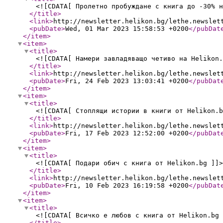
<![CDATA[ Пролетно пробуждане с книга до -30% н
</title
>
<link
>
http://newsletter.helikon.bg/lethe.newslet
<pubDate
>
Wed, 01 Mar 2023 15:58:53 +0200
</pubDat
</item
>
<item
>
<title
>
<![CDATA[ Намери завладяващо четиво на Helikon.
</title
>
<link
>
http://newsletter.helikon.bg/lethe.newslet
<pubDate
>
Fri, 24 Feb 2023 13:03:41 +0200
</pubDat
</item
>
<item
>
<title
>
<![CDATA[ Стоплящи истории в книги от Helikon.b
</title
>
<link
>
http://newsletter.helikon.bg/lethe.newslet
<pubDate
>
Fri, 17 Feb 2023 12:52:00 +0200
</pubDat
</item
>
<item
>
<title
>
<![CDATA[ Подари обич с книга от Helikon.bg ]]>
</title
>
<link
>
http://newsletter.helikon.bg/lethe.newslet
<pubDate
>
Fri, 10 Feb 2023 16:19:58 +0200
</pubDat
</item
>
<item
>
<title
>
<![CDATA[ Всичко е любов с книга от Helikon.bg 
</title
>