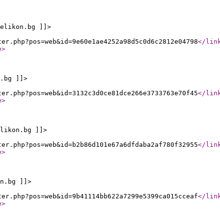
elikon.bg ]]>
ter.php?pos=web&id=9e60e1ae4252a98d5c0d6c2812e04798
</lin
e
>
.bg ]]>
ter.php?pos=web&id=3132c3d0ce81dce266e3733763e70f45
</lin
e
>
likon.bg ]]>
ter.php?pos=web&id=b2b86d101e67a6dfdaba2af780f32955
</lin
e
>
n.bg ]]>
ter.php?pos=web&id=9b41114bb622a7299e5399ca015cceaf
</lin
e
>