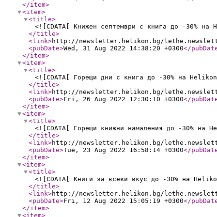
</item
>
<item
>
<title
>
<![CDATA[ Книжен септември с книга до -30% на H
</title
>
<link
>
http://newsletter.helikon.bg/lethe.newslet
<pubDate
>
Wed, 31 Aug 2022 14:38:20 +0300
</pubDat
</item
>
<item
>
<title
>
<![CDATA[ Горещи дни с книга до -30% на Helikon
</title
>
<link
>
http://newsletter.helikon.bg/lethe.newslet
<pubDate
>
Fri, 26 Aug 2022 12:30:10 +0300
</pubDat
</item
>
<item
>
<title
>
<![CDATA[ Горещи книжни намаления до -30% на He
</title
>
<link
>
http://newsletter.helikon.bg/lethe.newslet
<pubDate
>
Tue, 23 Aug 2022 16:58:14 +0300
</pubDat
</item
>
<item
>
<title
>
<![CDATA[ Книги за всеки вкус до -30% на Heliko
</title
>
<link
>
http://newsletter.helikon.bg/lethe.newslet
<pubDate
>
Fri, 12 Aug 2022 15:05:19 +0300
</pubDat
</item
>
<item
>