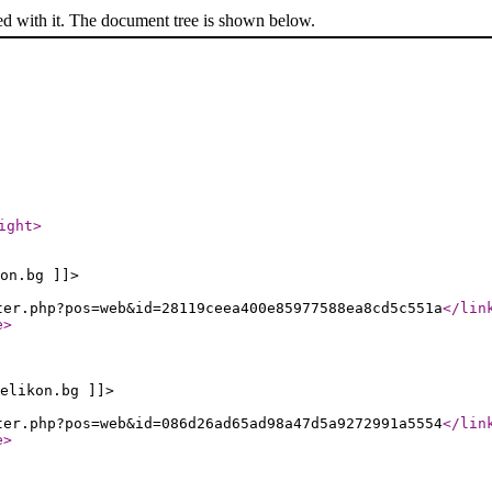
ed with it. The document tree is shown below.
ight
>
on.bg ]]>
ter.php?pos=web&id=28119ceea400e85977588ea8cd5c551a
</lin
e
>
elikon.bg ]]>
ter.php?pos=web&id=086d26ad65ad98a47d5a9272991a5554
</lin
e
>