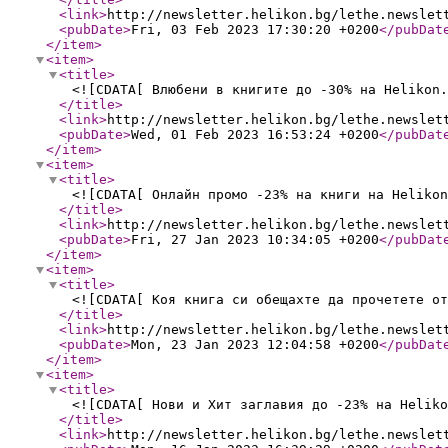
<link
>
http://newsletter.helikon.bg/lethe.newslet
<pubDate
>
Fri, 03 Feb 2023 17:30:20 +0200
</pubDat
</item
>
<item
>
<title
>
<![CDATA[ Влюбени в книгите до -30% на Helikon.
</title
>
<link
>
http://newsletter.helikon.bg/lethe.newslet
<pubDate
>
Wed, 01 Feb 2023 16:53:24 +0200
</pubDat
</item
>
<item
>
<title
>
<![CDATA[ Онлайн промо -23% на книги на Helikon
</title
>
<link
>
http://newsletter.helikon.bg/lethe.newslet
<pubDate
>
Fri, 27 Jan 2023 10:34:05 +0200
</pubDat
</item
>
<item
>
<title
>
<![CDATA[ Коя книга си обещахте да прочетете от
</title
>
<link
>
http://newsletter.helikon.bg/lethe.newslet
<pubDate
>
Mon, 23 Jan 2023 12:04:58 +0200
</pubDat
</item
>
<item
>
<title
>
<![CDATA[ Нови и Хит заглавия до -23% на Heliko
</title
>
<link
>
http://newsletter.helikon.bg/lethe.newslet