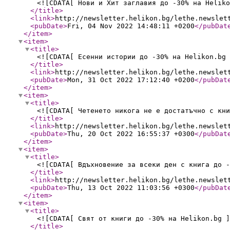
<![CDATA[ Нови и Хит заглавия до -30% на Heliko
</title
>
<link
>
http://newsletter.helikon.bg/lethe.newslet
<pubDate
>
Fri, 04 Nov 2022 14:48:11 +0200
</pubDat
</item
>
<item
>
<title
>
<![CDATA[ Есенни истории до -30% на Helikon.bg 
</title
>
<link
>
http://newsletter.helikon.bg/lethe.newslet
<pubDate
>
Mon, 31 Oct 2022 17:12:40 +0200
</pubDat
</item
>
<item
>
<title
>
<![CDATA[ Четенето никога не е достатъчно с кни
</title
>
<link
>
http://newsletter.helikon.bg/lethe.newslet
<pubDate
>
Thu, 20 Oct 2022 16:55:37 +0300
</pubDat
</item
>
<item
>
<title
>
<![CDATA[ Вдъхновение за всеки ден с книга до -
</title
>
<link
>
http://newsletter.helikon.bg/lethe.newslet
<pubDate
>
Thu, 13 Oct 2022 11:03:56 +0300
</pubDat
</item
>
<item
>
<title
>
<![CDATA[ Свят от книги до -30% на Helikon.bg ]
</title
>