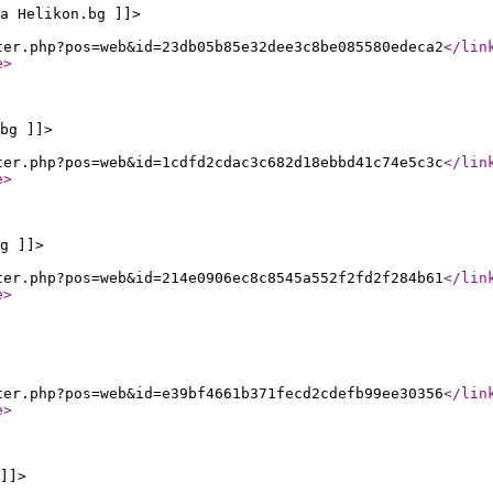
а Helikon.bg ]]>
ter.php?pos=web&id=23db05b85e32dee3c8be085580edeca2
</lin
e
>
bg ]]>
ter.php?pos=web&id=1cdfd2cdac3c682d18ebbd41c74e5c3c
</lin
e
>
g ]]>
ter.php?pos=web&id=214e0906ec8c8545a552f2fd2f284b61
</lin
e
>
ter.php?pos=web&id=e39bf4661b371fecd2cdefb99ee30356
</lin
e
>
]]>