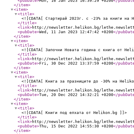
<pubDate
>
Mon, 16 Jan 2023 16:39:29 +0200
</pubDat
</item
>
<item
>
<title
>
<![CDATA[ Стартирай 2023г. с -23% за книги на H
</title
>
<link
>
http://newsletter.helikon.bg/lethe.newslet
<pubDate
>
Wed, 11 Jan 2023 12:47:42 +0200
</pubDat
</item
>
<item
>
<title
>
<![CDATA[ Започни Новата година с книга от Heli
</title
>
<link
>
http://newsletter.helikon.bg/lethe.newslet
<pubDate
>
Fri, 30 Dec 2022 13:37:59 +0200
</pubDat
</item
>
<item
>
<title
>
<![CDATA[ Книга за празниците до -30% на Heliko
</title
>
<link
>
http://newsletter.helikon.bg/lethe.newslet
<pubDate
>
Tue, 20 Dec 2022 14:32:21 +0200
</pubDat
</item
>
<item
>
<title
>
<![CDATA[ Книги под елхата от Helikon.bg ]]>
</title
>
<link
>
http://newsletter.helikon.bg/lethe.newslet
<pubDate
>
Thu, 15 Dec 2022 14:55:30 +0200
</pubDat
</item
>