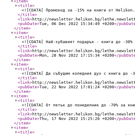
<item
>
<title
>
<![CDATA[ Промокод за -15% на книги от Helikon.
</title
>
<link
>
http://newsletter.helikon.bg/lethe.newslet
<pubDate
>
Tue, 06 Dec 2022 15:34:49 +0200
</pubDat
</item
>
<item
>
<title
>
<![CDATA[ Най-хубавият подарък - книга до -30% 
</title
>
<link
>
http://newsletter.helikon.bg/lethe.newslet
<pubDate
>
Mon, 28 Nov 2022 17:15:34 +0200
</pubDat
</item
>
<item
>
<title
>
<![CDATA[ Да събудим коледния дух с книга до -3
</title
>
<link
>
http://newsletter.helikon.bg/lethe.newslet
<pubDate
>
Tue, 22 Nov 2022 17:01:24 +0200
</pubDat
</item
>
<item
>
<title
>
<![CDATA[ От петък до понеделник до -70% за кни
</title
>
<link
>
http://newsletter.helikon.bg/lethe.newslet
<pubDate
>
Thu, 17 Nov 2022 15:25:26 +0200
</pubDat
</item
>
<item
>
<title
>