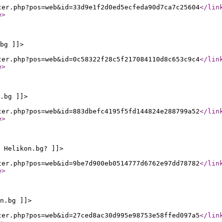
ter.php?pos=web&id=33d9e1f2d0ed5ecfeda90d7ca7c25604
</lin
e
>
bg ]]>
ter.php?pos=web&id=0c58322f28c5f217084110d8c653c9c4
</lin
e
>
.bg ]]>
ter.php?pos=web&id=883dbefc4195f5fd144824e288799a52
</lin
e
>
 Helikon.bg? ]]>
ter.php?pos=web&id=9be7d900eb0514777d6762e97dd78782
</lin
e
>
n.bg ]]>
ter.php?pos=web&id=27ced8ac30d995e98753e58ffed097a5
</lin