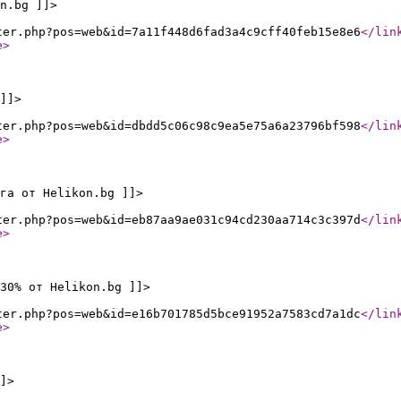
n.bg ]]>
ter.php?pos=web&id=7a11f448d6fad3a4c9cff40feb15e8e6
</lin
e
>
]]>
ter.php?pos=web&id=dbdd5c06c98c9ea5e75a6a23796bf598
</lin
e
>
га от Helikon.bg ]]>
ter.php?pos=web&id=eb87aa9ae031c94cd230aa714c3c397d
</lin
e
>
30% от Helikon.bg ]]>
ter.php?pos=web&id=e16b701785d5bce91952a7583cd7a1dc
</lin
e
>
]>